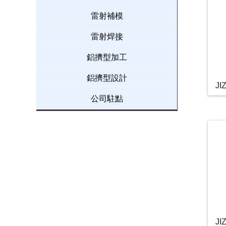
雷射補模
雷射焊接
鋁擠型加工
鋁擠型設計
JI
公司駐點
JI