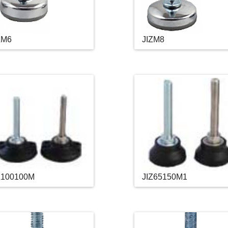
ZM6
JIZM8
Z100100M
JIZ65150M1