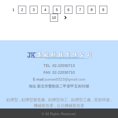
1
2
3
4
5
6
7
8
9
10
TEL: 02-22030713
FAX: 02-22030710
E-mail:
yuewei0323@gmail.com
地址:新北市鶯歌區二甲里甲五街55號
鋁擠型
鋁擠型製造廠
鋁擠型加工
鋁擠型工廠
雷射焊接
機械製造業
台北機械製造業
© All Rights Reserved.