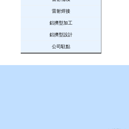
雷射焊接
鋁擠型加工
鋁擠型設計
公司駐點