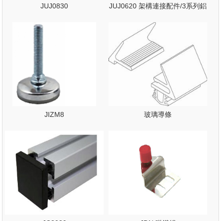
JUJ0830
JUJ0620 架構連接配件/3系列鋁
擠型
JIZM8
玻璃導條