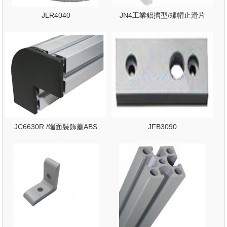
JLR4040
JN4工業鋁擠型/螺帽止滑片
JC6630R /端面裝飾蓋ABS
JFB3090